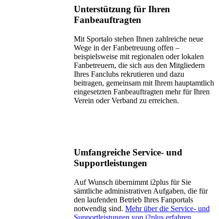
ewinnen,
Unterstützung für Ihren
ans
Fanbeauftragten
inden:
portalo
Mit Sportalo stehen Ihnen zahlreiche neue
Wege in der Fanbetreuung offen –
tellt
beispielsweise mit regionalen oder lokalen
hnen
Fanbetreuern, die sich aus den Mitgliedern
ine
Ihres Fanclubs rekrutieren und dazu
beitragen, gemeinsam mit Ihrem hauptamtlich
ielzahl
eingesetzten Fanbeauftragten mehr für Ihren
on
Verein oder Verband zu erreichen.
anälen
ür
ie
ommunikation
Umfangreiche Service- und
it
Supportleistungen
hren
ans
Auf Wunsch übernimmt i2plus für Sie
ereit
sämtliche administrativen Aufgaben, die für
den laufenden Betrieb Ihres Fanportals
nd
notwendig sind.
Mehr über die Service- und
rägt
Supportleistungen von i2plus erfahren