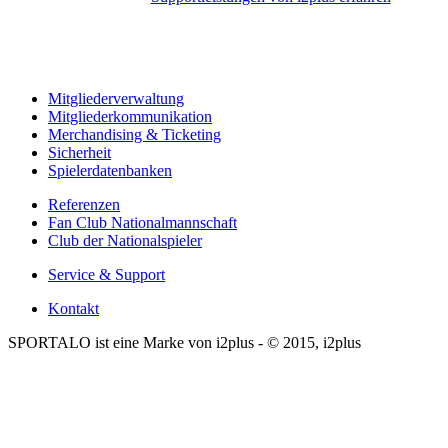
o
azu
ei,
ass
Mitgliederverwaltung
hr
Mitgliederkommunikation
erein
Merchandising & Ticketing
Sicherheit
der
Spielerdatenbanken
erband
ür
Referenzen
Fan Club Nationalmannschaft
hre
Club der Nationalspieler
ans
auerhaft
Service & Support
nteressant
Kontakt
leibt.
SPORTALO ist eine Marke von i2plus - © 2015, i2plus
as
anze
st