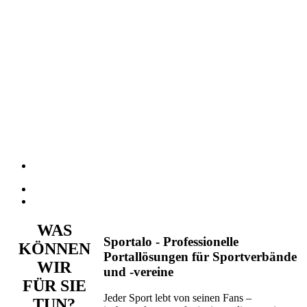
tionsumfang
WAS
Sportalo - Professionelle
KÖNNEN
Portallösungen für Sportverbände
WIR
ktionen“]
und -vereine
FÜR SIE
t
Jeder Sport lebt von seinen Fans –
TUN?
i