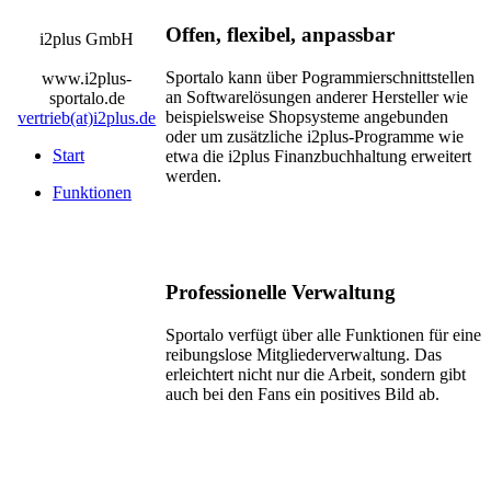
Offen, flexibel, anpassbar
i2plus GmbH
ssionell
Sportalo kann über Pogrammierschnittstellen
www.i2plus-
an Softwarelösungen anderer Hersteller wie
sportalo.de
unizieren.
beispielsweise Shopsysteme angebunden
vertrieb(at)i2plus.de
oder um zusätzliche i2plus-Programme wie
Start
etwa die i2plus Finanzbuchhaltung erweitert
werden.
allösung
Funktionen
talo
t
n
Professionelle Verwaltung
Sportalo verfügt über alle Funktionen für eine
reibungslose Mitgliederverwaltung. Das
ende
erleichtert nicht nur die Arbeit, sondern gibt
auch bei den Fans ein positives Bild ab.
ile:
ans