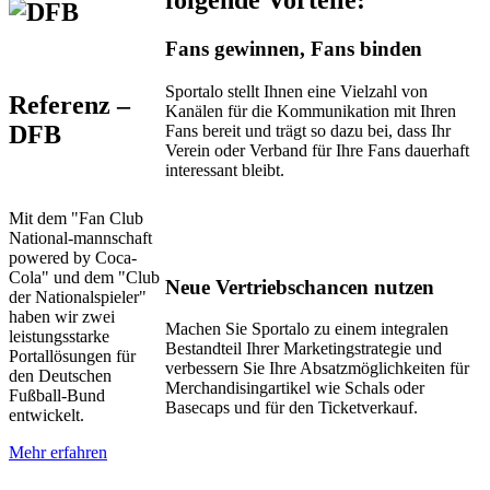
folgende Vorteile:
t
Fans gewinnen, Fans binden
talo
Sportalo stellt Ihnen eine Vielzahl von
Referenz –
Kanälen für die Kommunikation mit Ihren
DFB
nbanklösung
Fans bereit und trägt so dazu bei, dass Ihr
Verein oder Verband für Ihre Fans dauerhaft
interessant bleibt.
,
n
Mit dem "Fan Club
National-mannschaft
powered by Coca-
um
Cola" und dem "Club
Neue Vertriebschancen nutzen
der Nationalspieler"
haben wir zwei
ere
Machen Sie Sportalo zu einem integralen
leistungsstarke
liederzahlen
Bestandteil Ihrer Marketingstrategie und
Portallösungen für
verbessern Sie Ihre Absatzmöglichkeiten für
den Deutschen
ient
Merchandisingartikel wie Schals oder
Fußball-Bund
Basecaps und für den Ticketverkauf.
entwickelt.
alten
Mehr erfahren