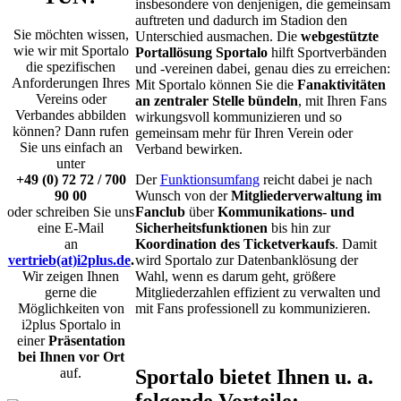
insbesondere von denjenigen, die gemeinsam
auftreten und dadurch im Stadion den
Sie möchten wissen,
Unterschied ausmachen. Die
webgestützte
wie wir mit Sportalo
Portallösung Sportalo
hilft Sportverbänden
sch
die spezifischen
und -vereinen dabei, genau dies zu erreichen:
Anforderungen Ihres
Mit Sportalo können Sie die
Fanaktivitäten
Vereins oder
an zentraler Stelle bündeln
, mit Ihren Fans
Verbandes abbilden
wirkungsvoll kommunizieren und so
liederverwaltung
können? Dann rufen
gemeinsam mehr für Ihren Verein oder
Sie uns einfach an
Verband bewirken.
unter
lub
+49 (0) 72 72 / 700
Der
Funktionsumfang
reicht dabei je nach
90 00
Wunsch von der
Mitgliederverwaltung im
oder schreiben Sie uns
Fanclub
über
Kommunikations- und
unikations-
eine E-Mail
Sicherheitsfunktionen
bis hin zur
an
Koordination des Ticketverkaufs
. Damit
vertrieb(at)i2plus.de
.
wird Sportalo zur Datenbanklösung der
erheitsfunktionen
Wir zeigen Ihnen
Wahl, wenn es darum geht, größere
gerne die
Mitgliederzahlen effizient zu verwalten und
Möglichkeiten von
mit Fans professionell zu kommunizieren.
i2plus Sportalo in
einer
Präsentation
dination
bei Ihnen vor Ort
auf.
Sportalo bietet Ihnen u. a.
etverkaufs
.